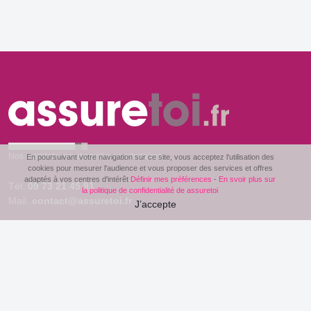
Nos mandataires et courtiers partenaires
En poursuivant votre navigation sur ce site, vous acceptez l'utilisation des
cookies pour mesurer l'audience et vous proposer des services et offres
adaptés à vos centres d'intérêt
Définir mes préférences
-
En svoir plus sur
Tél.
09 73 21 45 91
la politique de confidentialité de assuretoi
Mail.
contact@assuretoi.fr
J’accepte
Le Clos des Côtes Blanches
72170 Beaumont sur Sarthe
Espace mandataires
Mentions légales
Politique de confidentialité
Définir mes préférences