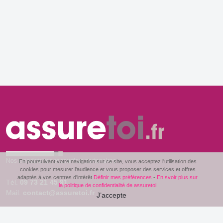
Nos mandataires et courtiers partenaires
En poursuivant votre navigation sur ce site, vous acceptez l'utilisation des
cookies pour mesurer l'audience et vous proposer des services et offres
adaptés à vos centres d'intérêt
Définir mes préférences
-
En svoir plus sur
Tél.
09 73 21 45 91
la politique de confidentialité de assuretoi
Mail.
contact@assuretoi.fr
J’accepte
Le Clos des Côtes Blanches
72170 Beaumont sur Sarthe